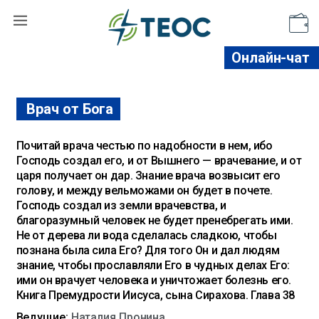
Поддержать
Онлайн-чат
Врач от Бога
Почитай врача честью по надобности в нем, ибо
Господь создал его, и от Вышнего — врачевание, и от
царя получает он дар. Знание врача возвысит его
голову, и между вельможами он будет в почете.
Господь создал из земли врачевства, и
благоразумный человек не будет пренебрегать ими.
Не от дерева ли вода сделалась сладкою, чтобы
познана была сила Его? Для того Он и дал людям
знание, чтобы прославляли Его в чудных делах Его:
ими он врачует человека и уничтожает болезнь его.
Книга Премудрости Иисуса, сына Сирахова. Глава 38
Ведущие:
Наталия Пронина