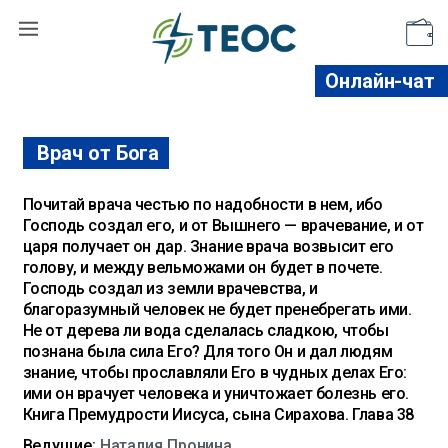
Поддержать
Онлайн-чат
Врач от Бога
Почитай врача честью по надобности в нем, ибо
Господь создал его, и от Вышнего — врачевание, и от
царя получает он дар. Знание врача возвысит его
голову, и между вельможами он будет в почете.
Господь создал из земли врачевства, и
благоразумный человек не будет пренебрегать ими.
Не от дерева ли вода сделалась сладкою, чтобы
познана была сила Его? Для того Он и дал людям
знание, чтобы прославляли Его в чудных делах Его:
ими он врачует человека и уничтожает болезнь его.
Книга Премудрости Иисуса, сына Сирахова. Глава 38
Ведущие:
Наталия Пронина