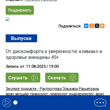
Поддержать
Поделиться:
Выпуски
От дискомфорта к уверенности: климакс и
здоровье женщины 45+
Запись от: 11.08.2025 / 19:00
Слушать
Скачать
Эксперт подкаста - Расторгуева Эльвира Рашитовна,
врач-акушер-гинеколог, гинеколог-эндокринолог, врач
ультразвуковой диагностики (УЗД), нейробиопсихолог.
Автор 5 книг по женскому здоровью. Мама 4 детей