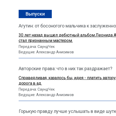
Выпуски
Агутин: от босоногого мальчика к заслуженн
30 лет назад вышел дебютный альбом Леонида Аг
стал признанным мастером.
Передача: СаундЧек
Ведущие: Александр Анисимов
Авторские права: что в них так раздражает?
Справедливая, казалось бы, идея - платить авто
дорога в ад.
Передача: СаундЧек
Ведущие: Александр Анисимов
Горькую правду лучше услышать в виде шут