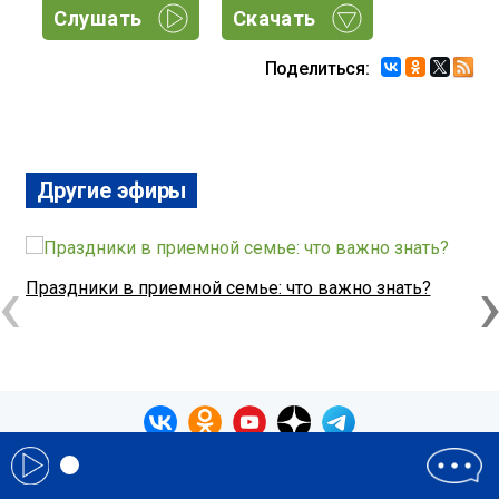
Слушать
Скачать
Поделиться:
Другие эфиры
‹
Праздники в приемной семье: что важно знать?
О
© 1993-2026 Теос Медиа