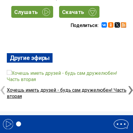
Слушать
Скачать
Поделиться:
Другие эфиры
‹
Х
Хочешь иметь дрyзей - бyдь сам дрyжелюбен! Часть
вторая