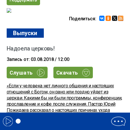
Поделиться:
Выпуски
Надоела церковь!
Запись от: 03.08.2018 / 12:00
Слушать
Скачать
«Если у человека нет личного общения и настоящих
отношений с Богом, он рано или поздно уйдет из
церкви. Какими бы ни были программы, конференции,
прославление и кофе после служения. Пастор Юрий
Пожидаев рассказал о настоящих причинах ухода
людей из поместных общин.
Передача: Программа Б
Ведущие: Игорь Попов, Андрей Стародубцев