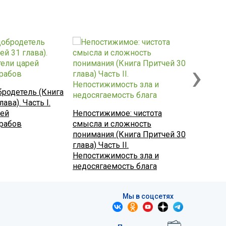
›
бродетель (Книга
ава). Часть I.
Непости
рей
Непостижимое: чистота
смысла 
 рабов
смысла и сложность
пониман
понимания (Книга Притчей 30
глава). 
глава) Часть II.
Отрезв
Непостижимость зла и
недосягаемость блага
Мы в соцсетях