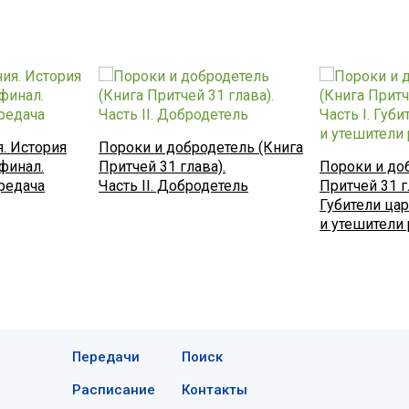
. История
Пороки и добродетель (Книга
финал.
Притчей 31 глава).
Пороки и до
редача
Часть II. Добродетель
Притчей 31 гл
Губители ца
и утешители
Передачи
Поиск
Расписание
Контакты