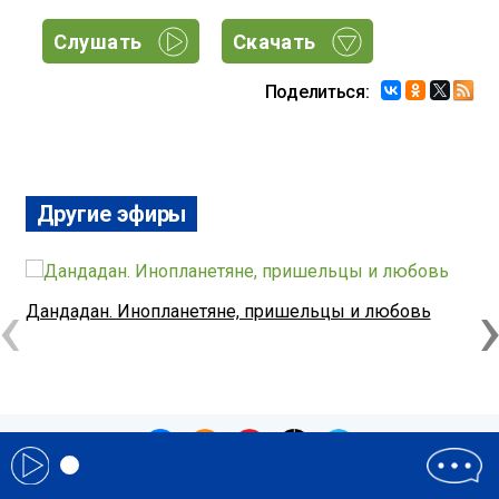
Слушать
Скачать
Поделиться:
Другие эфиры
‹
Дандадан. Инопланетяне, пришельцы и любовь
С
ч