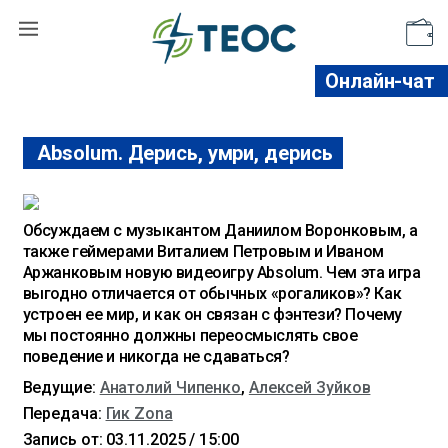
Поддержать
Онлайн-чат
Absolum. Дерись, умри, дерись
Обсуждаем с музыкантом Даниилом Воронковым, а
также геймерами Виталием Петровым и Иваном
Аржанковым новую видеоигру Absolum. Чем эта игра
выгодно отличается от обычных «рогаликов»? Как
устроен ее мир, и как он связан с фэнтези? Почему
мы постоянно должны переосмыслять свое
поведение и никогда не сдаваться?
Ведущие:
Анатолий Чипенко
,
Алексей Зуйков
Передача:
Гик Zona
Запись от: 03.11.2025 / 15:00