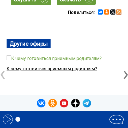
Поделиться:
Другие эфиры
‹
К чему готовиться приемным родителям?
Ч
© 1993-2026 Теос Медиа