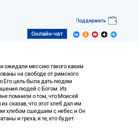
Поддержать
Онлайн-чат
они ожидали мессию такого каким
ованы на свободе от римского
то Его цель была дать людям
ошения людей с Богом. Из
яне помнили о том, что Моисей
их сказав, что этот хлеб дал им
ным хлебом сшедшим с небес и Он
таны и греха, и те, кто будет