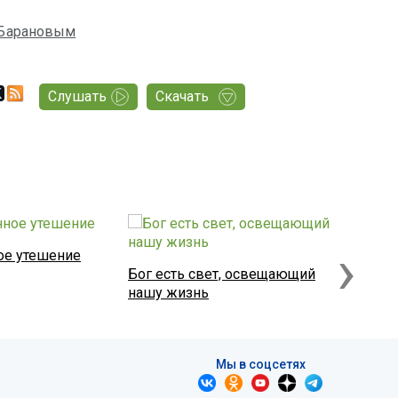
 Барановым
Слушать
Скачать
›
ое утешение
Бог есть свет, освещающий
Как люб
нашу жизнь
крепос
Мы в соцсетях