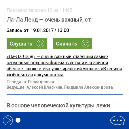
Показано записей
10
из
11465
Ла-Ла Ленд — очень важный, ст
Запись от: 19.01.2017 / 13:00
Слушать
Скачать
«Ла-Ла Ленд» — очень важный, ставящий самые
серьезные вопросы фильм, в легкой и красивой
обёртке. Также в выпуске: иранский ужастик «В тени» и
любопытная документалка.
Передача: Раскадровка
Ведущие: Алексей Власихин, Людмила Александрова
В основе человеческой культуры лежи
Запись от: 20.01.2017 / 08:00